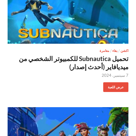
اكشن
/
بقاء
/
مغامرة
تحميل Subnautica للكمبيوتر الشخصي من
ميديافاير (أحدث إصدار)
7 سبتمبر، 2024
عرض اللعبة