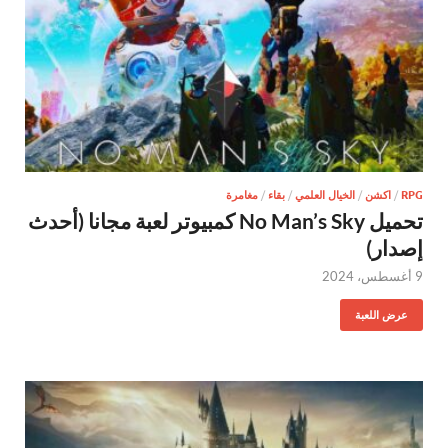
RPG
/
اكشن
/
الخيال العلمي
/
بقاء
/
مغامرة
تحميل No Man’s Sky كمبيوتر لعبة مجانا (أحدث
إصدار)
9 أغسطس، 2024
عرض اللعبة