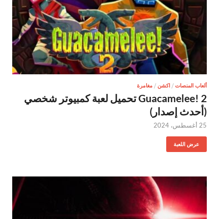
ألعاب المنصات
/
اكشن
/
مغامرة
Guacamelee! 2 تحميل لعبة كمبيوتر شخصي
(أحدث إصدار)
25 أغسطس، 2024
عرض اللعبة