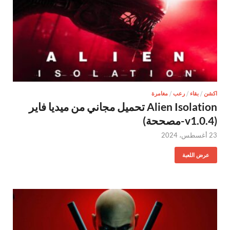
اكشن
/
بقاء
/
رعب
/
مغامرة
Alien Isolation تحميل مجاني من ميديا فاير
(v1.0.4-مصححة)
23 أغسطس، 2024
عرض اللعبة