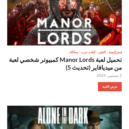
إستراتيجية
/
اكشن
/
العاب حرب
/
محاكاة
تحميل لعبة Manor Lords كمبيوتر شخصي لعبة
من ميديافاير (تحديث 5)
2 سبتمبر، 2024
عرض اللعبة