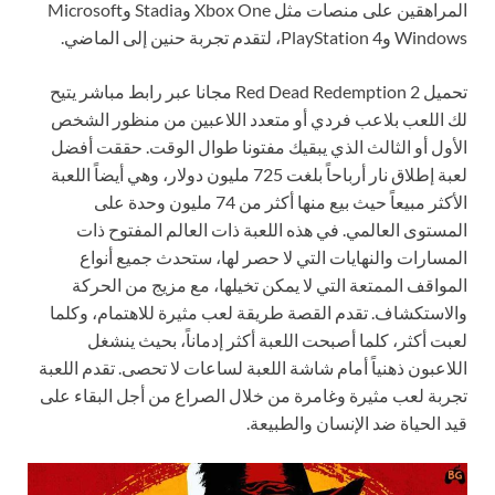
المراهقين على منصات مثل Xbox One وStadia وMicrosoft
Windows وPlayStation 4، لتقدم تجربة حنين إلى الماضي.
تحميل Red Dead Redemption 2 مجانا عبر رابط مباشر يتيح
لك اللعب بلاعب فردي أو متعدد اللاعبين من منظور الشخص
الأول أو الثالث الذي يبقيك مفتونا طوال الوقت. حققت أفضل
لعبة إطلاق نار أرباحاً بلغت 725 مليون دولار، وهي أيضاً اللعبة
الأكثر مبيعاً حيث بيع منها أكثر من 74 مليون وحدة على
المستوى العالمي. في هذه اللعبة ذات العالم المفتوح ذات
المسارات والنهايات التي لا حصر لها، ستحدث جميع أنواع
المواقف الممتعة التي لا يمكن تخيلها، مع مزيج من الحركة
والاستكشاف. تقدم القصة طريقة لعب مثيرة للاهتمام، وكلما
لعبت أكثر، كلما أصبحت اللعبة أكثر إدماناً، بحيث ينشغل
اللاعبون ذهنياً أمام شاشة اللعبة لساعات لا تحصى. تقدم اللعبة
تجربة لعب مثيرة وغامرة من خلال الصراع من أجل البقاء على
قيد الحياة ضد الإنسان والطبيعة.