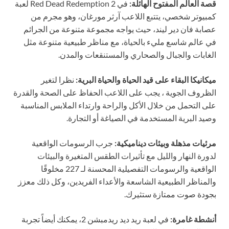
قصة العالم المفتوح الهائلة:
في Red Dead Redemption 2 لعبة
كمبيوتر شخصي، يتتبع اللاعب آرثر مورغان، وهو مجرم من
عصابة فان دير ليند، حيث يواجه مجموعة متنوعة من الجرائم
في عالم شاسع مليء بالحياة، مع مناظر طبيعية متنوعة مثل
الغابات والجبال والصحاري والمستنقعات والمدن.
ميكانيكا البقاء على قيد الحياة والحياة البرية:
نظرا لتغير
الظروف الجوية ، يجب على اللاعب الحفاظ على الصحة والقدرة
على التحمل من خلال الأكل والراحة وارتداء الملابس المناسبة
وصيد البرية المستخدمة في الصياغة أو التجارة.
مرئيات مذهلة وبيئات ديناميكية:
جرب الرسومات الواقعية
لدورة النهار والليل مع تأثيرات الطقس المتغيرة والبيئات
الواقعية والرسومات التفصيلية المحسنة لـ 227 مخلوقًا
والمناظر الطبيعية الشاسعة والأعداء الفريدين، وكل ذلك معزز
بجودة صوت ممتازة ستثيرك.
أنشطة غامرة:
في لعبة ريد ديد ريدمبشن 2، يمكنك أيضاً تجربة