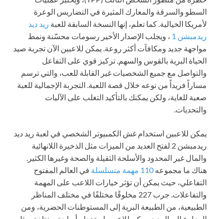
السطو والسرقة والمعارك المثيرة في التضاريس الوعرة
لأمريكا الخيالية. كما تعلم، إنها النسخة السابقة للعبة
ريد ديد
ريدمبشن 1
، ويجلب الإصدار الأخير رسومات محسّنة ونمط
مواجهة جديد ومكافآت أكثر روعة. يمكن للاعبين الآن تجربة صيد
الحياة البرية بالقوس والسهم. تركيز قوي على التفاعل
والتواصل مع جميع الشخصيات غير القابلة للعب، والتي ترسم
مساراً فريداً من نوعه خلال قصة اللعبة. التجربة الإجمالية للعبة
صعبة للغاية، ولكن يمكنك بالتأكيد التغلب على الآليات
والتحديات.
يمكن للاعبين استخدام غش الكمبيوتر الشخصي في لعبة ريد ديد
ريدمبشن 2 لفتح العديد من الميزات مثل الذخيرة اللانهائية
والمال غير المحدود والأسلحة الثقيلة والصحة وغيرها الكثير.
هناك ما مجموعه
110 مهمة متسلسلة
في العالم المفتوح
التفاعلي، حيث يمكن أن تؤثر خيارات اللاعب على المهمة
والتفاعلات. جرب 227 مخلوقًا مختلفًا في مختلف المناظر
الطبيعية، من الطبيعة البرية إلى المستوطنات الحضرية، ومن
المزارع إلى المدن. يمكن للاعبين استخدام أسلحة مختلفة، مثل