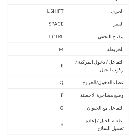
الجري
L SHIFT
القفز
SPACE
مفتاح التخفي
L CTRL
الخريطة
M
التفاعل / دخول المركبة /
E
ركوب الخيل
غطاء الدخول/الخروج
Q
وضع مشاجرة الأحصنة
F
التفاعل مع الحيوان
G
إطعام الخيل / إعادة
R
تحميل السلاح