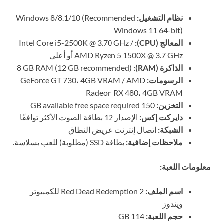
نظام التشغيل:
Windows 8/8.1/10 (Recommended
Windows 11 64-bit)
المعالج (CPU):
Intel Core i5-2500K @ 3.70 GHz /
AMD Ryzen 5 1500X @ 3.7 GHz أو أعلى
الذاكرة (RAM):
8 GB RAM (12 GB recommended)
الرسومات:
GeForce GT 730، 4GB VRAM / AMD
Radeon RX 480، 4GB VRAM
التخزين:
150 GB available free space required
دايركت إكس:
الإصدار 12 بطاقة الصوت الأكثر توافقًا
الشبكة:
اتصال إنترنت عريض النطاق
ملاحظات إضافية:
بطاقة SSD (مطلوبة) للعب بسلاسة.
معلومات اللعبة:
اسم الملف:
Red Dead Redemption 2 للكمبيوتر
ويندوز
حجم اللعبة:
114 GB